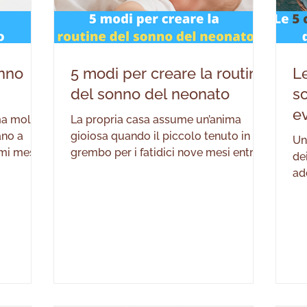
onno
5 modi per creare la routine
Le
del sonno del neonato
s
ev
ma molto
La propria casa assume un’anima
ano a
gioiosa quando il piccolo tenuto in
Un
imi mesi
grembo per i fatidici nove mesi entra
de
te ci
effettivamente a partecipare nella vita
ad
scirà a
famigliare. Non importa quello che fa
ne
sarà
e in che modo, ciò che i genitori sanno
aver
rsi alle
è che tutto diventa speciale. Nei primi
è 
molta più
mesi di vita del bambino si è assorbiti
co
frontare
da un’atmosfera di gioia, stupore e
pi
novità. “Come si comporterà?” “Sarà
sa
i forti
complicato o sarà un angioletto?”
po
ulla del
Questo sono alcune delle domande
as