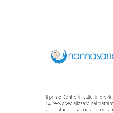
più piccoli fanno dei sogni du
notte, così come gli capita di
svegliarsi anche solo per poc
Il sonno del neonato funziona
modo diverso da quello degli
ed è necessario che i genitori
consapevoli. La tendenza ge
Il primo Centro in Italia,
in provin
Cuneo, specializzato nel tratta
dei disturbi di sonno del neonat