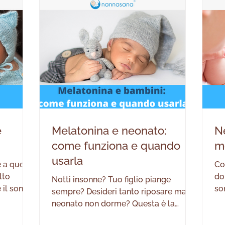
iano
più comuni che i genitori si pongono
fa
gi
e
Melatonina e neonato:
N
come funziona e quando
me
usarla
 a quello
Co
lto
do
Notti insonne? Tuo figlio piange
 il sonno
so
sempre? Desideri tanto riposare ma il
so modo,
ad
neonato non dorme? Questa è la
ferenza
Pr
tipica situazione che un papà e una
 anche i
qu