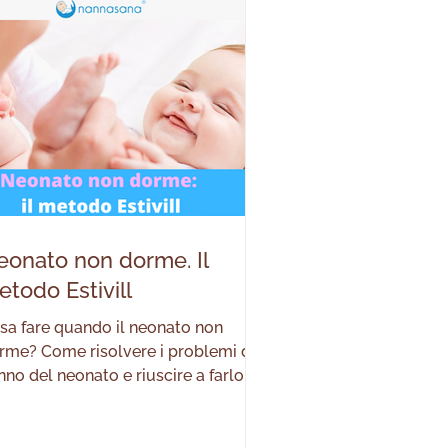
rlo stare, ad esempio, più tempo a
ocare la sera. “Ma si dai, tanto co
eonato non dorme. Il
todo Estivill
sa fare quando il neonato non
rme? Come risolvere i problemi di
nno del neonato e riuscire a farlo
dormentare tranquillamente?
obabilmente anche tu ti sei posto
este domande e desideri far