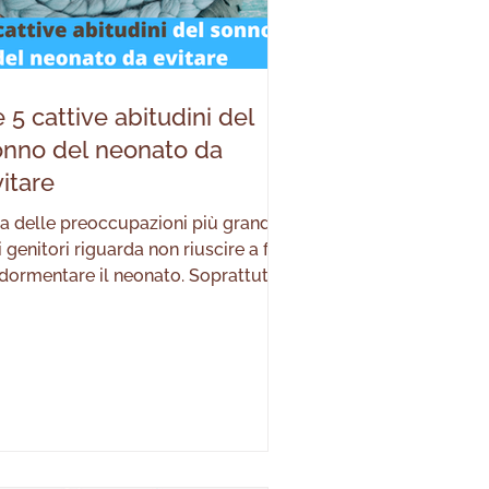
 5 cattive abitudini del
onno del neonato da
itare
a delle preoccupazioni più grandi
i genitori riguarda non riuscire a far
dormentare il neonato. Soprattutto
i primi mesi è molto comprensibile
e alcune difficoltà. Anche se non si
al primo figlio, trovare il modo
rretto per far addormentare il
ccolo non è per niente scontato. Ti
rà capitato di concedere a volte un
’ troppa libertà al piccolo,
secondare magari le sue richieste e