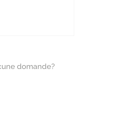
mire il neonato. Tra i tanti consigli
e potresti aver ricevuto dal
diatra, da altri genitori come te o
mplicemente facendo delle ricerche
line, avrai probabilmente sentito
rlare del metodo Estivill per far
re il neonato. Il metodo Estivill
 ottenuto grande p
lcune domande?