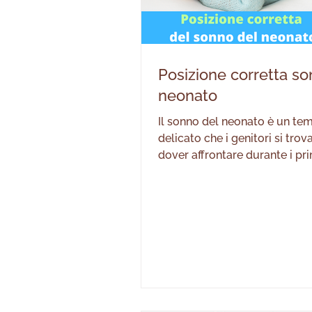
Posizione corretta s
neonato
Il sonno del neonato è un te
delicato che i genitori si trov
dover affrontare durante i pr
di vita del piccolo. Solitamen
domandiamo se il piccino riu
dormire tranquillamente, se 
agitato e se riuscirà ad abitua
indicazioni dei genitori. Con 
discrezione ci troviamo ad af
un argomento che causa
comprensibilmente nei genitor
preoccupazioni: la morte in c