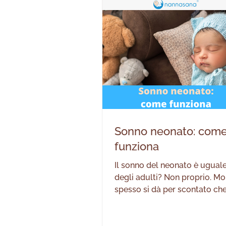
neonato (SIDS). Nonostante s
molto rari i c
Sonno neonato: com
funziona
Il sonno del neonato è uguale
degli adulti? Non proprio. Mo
spesso si dà per scontato che
funziona per tutti nello stes
che quindi non c’è alcuna dif
con quello dei neonati. Certo,