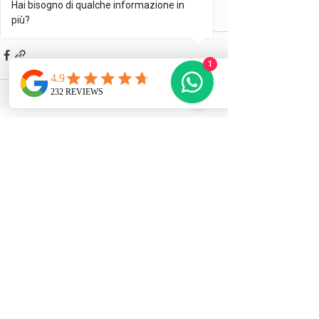
per una consulenza diretta.
Hai bisogno di qualche informazione in
più?
1
Mostra tutti
Post correlati