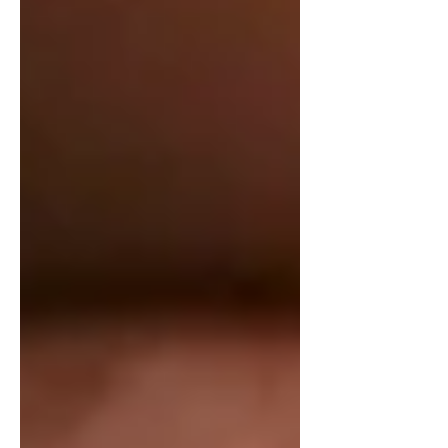
articolo, probabilmente conosci già
quella sensazione di stanchezza che
sembra non avere fine. Forse ti ritrovi
a dondolare tuo figlio per ore,
oppure a chiederti se esiste un modo
"giusto" per farlo addormentare.
Voglio dirti subito una cosa
importante: ogni bambino è diverso,
e quello che funziona per uno
potrebbe non funzionare per un altro.
Non esiste una formula magica, ma
esistono strategie scientifica