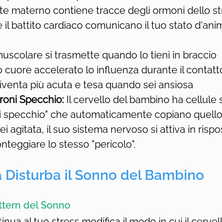
 latte materno contiene tracce degli ormoni dello s
 e il battito cardiaco comunicano il tuo stato d'an
uscolare si trasmette quando lo tieni in braccio
uo cuore accelerato lo influenza durante il contatt
iventa più acuta e tesa quando sei ansiosa
roni Specchio:
 Il cervello del bambino ha cellule s
i specchio" che automaticamente copiano quell
i agitata, il suo sistema nervoso si attiva in rispo
nteggiare lo stesso "pericolo".
 Disturba il Sonno del Bambino
attern del Sonno
nua al tuo stress modifica il modo in cui il cervell