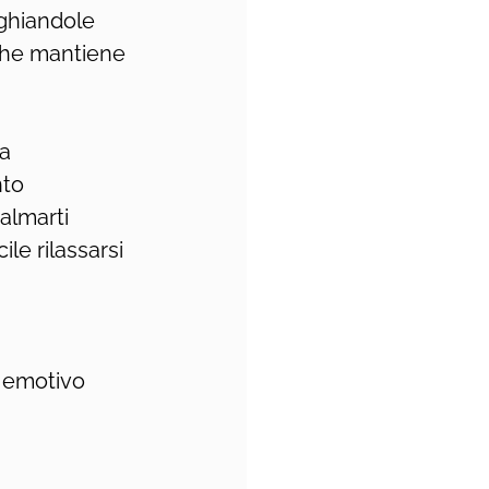
 ghiandole 
 che mantiene 
ta
nto
almarti
le rilassarsi 
 emotivo 