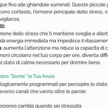
ue fino alle ghiandole surrenali. Queste piccole
cono cortisolo, l'ormone principale dello stress,
 vigilanza.
ti:
ormone dello stress che ti mantiene sveglia e aller
ti dà energia immediata ma impedisce il rilassame
a
: aumenta l'attenzione ma riduce la capacità di c
ni circolano nel tuo corpo per ore, diventa diffici
l stato di calma necessario per dormire bene.
ino "Sente" la Tua Ansia
ologicamente programmati per percepire lo stato
verso canali che vanno oltre le parole:
corporeo cambia quando sei stressata