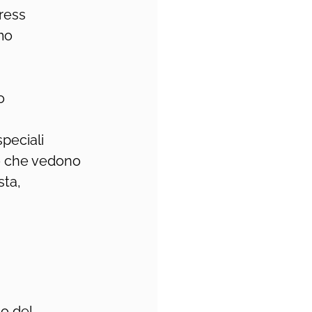
tress
imo
o
peciali 
o che vedono 
sta, 
o del 