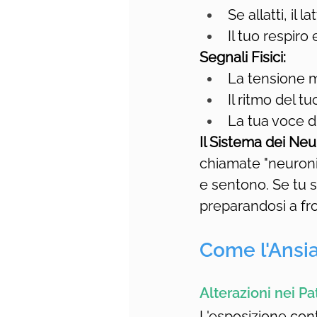
Se allatti, il
Il tuo respiro
Segnali Fisici:
La tensione m
Il ritmo del t
La tua voce d
Il Sistema dei Neu
chiamate "neuron
e sentono. Se tu se
preparandosi a fro
Come l'Ansia
Alterazioni nei P
L'esposizione conti