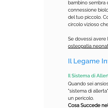
bambino sembra d
connessione biolog
del tuo piccolo. 
circolo vizioso ch
Se dovessi avere b
osteopatia neonat
Il Legame In
Il Sistema di All
Quando sei ansiosa
"sistema di allert
un pericolo.
Cosa Succede nel