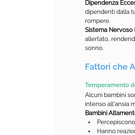
Dipendenza Ecces
dipendenti dalla t
rompere.
Sistema Nervoso I
allertato, rendend
sonno.
Fattori che 
Temperamento d
Alcuni bambini so
intenso all'ansia 
Bambini Altamente
Percepiscono 
Hanno reazioni