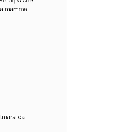
al corpo che 
ella mamma 
lmarsi da 