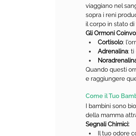
viaggiano nel sang
sopra i reni produ
il corpo in stato di
Gli Ormoni Coinvol
Cortisolo
: l'
Adrenalina
: 
Noradrenalin
Quando questi ormo
e raggiungere que
Come il Tuo Bamb
I bambini sono bi
della mamma attra
Segnali Chimici:
Il tuo odore 