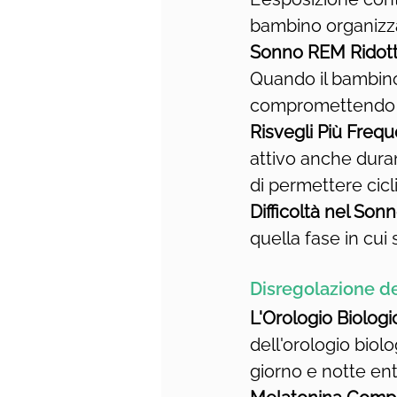
bambino organizza
Sonno REM Ridott
Quando il bambino
compromettendo l
Risvegli Più Frequ
attivo anche dura
di permettere cicl
Difficoltà nel Son
quella fase in cui
Disregolazione de
L'Orologio Biolog
dell'orologio biol
giorno e notte ent