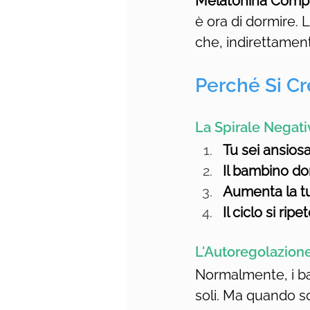
Melatonina Comp
è ora di dormire.
che, indirettamen
Perché Si Cr
La Spirale Negati
Tu sei ansios
Il bambino d
Aumenta la t
Il ciclo si ripe
L'Autoregolazio
Normalmente, i ba
soli. Ma quando s