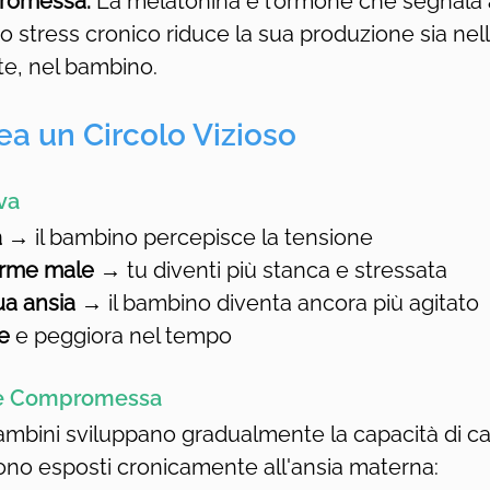
romessa:
 La melatonina è l'ormone che segnala 
 Lo stress cronico riduce la sua produzione sia n
te, nel bambino.
ea un Circolo Vizioso
va
a
 → il bambino percepisce la tensione
orme male
 → tu diventi più stanca e stressata
ua ansia
 → il bambino diventa ancora più agitato
te
 e peggiora nel tempo
ne Compromessa
mbini sviluppano gradualmente la capacità di ca
ono esposti cronicamente all'ansia materna: