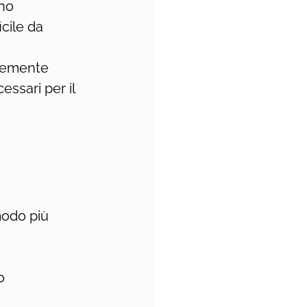
no 
cile da 
ntemente 
ssari per il 
modo più 
o