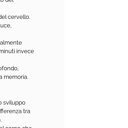
el cervello. 
uce, 
zialmente 
minuti invece 
rofondo, 
 la memoria.
o sviluppo 
fferenza tra 
.