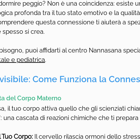
ormire peggio? Non è una coincidenza: esiste u
ica profonda tra il tuo stato emotivo e la qualit
Comprendere questa connessione ti aiuterà a spezz
e spesso si crea.
isogno, puoi affidarti al centro Nannasana specia
ale e pediatrica
.
visibile: Come Funziona la Conne
erta del Corpo Materno
, il tuo corpo attiva quello che gli scienziati ch
a": una cascata di reazioni chimiche che ti prepara
 Tuo Corpo:
 Il cervello rilascia ormoni dello stres