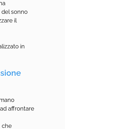
na 
à del sonno 
are il 
lizzato in 
ssione
iamano 
 ad affrontare 
s che 