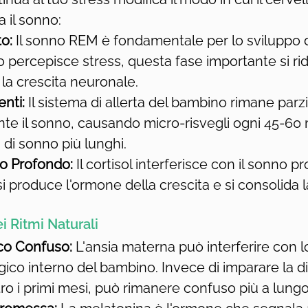
 il sonno:
o:
 Il sonno REM è fondamentale per lo sviluppo d
 percepisce stress, questa fase importante si rid
a crescita neuronale.
enti:
 Il sistema di allerta del bambino rimane par
nte il sonno, causando micro-risvegli ogni 45-60 
i di sonno più lunghi.
no Profondo:
 Il cortisol interferisce con il sonno p
 si produce l'ormone della crescita e si consolida
i Ritmi Naturali
ico Confuso:
 L'ansia materna può interferire con l
ogico interno del bambino. Invece di imparare la di
ro i primi mesi, può rimanere confuso più a lungo