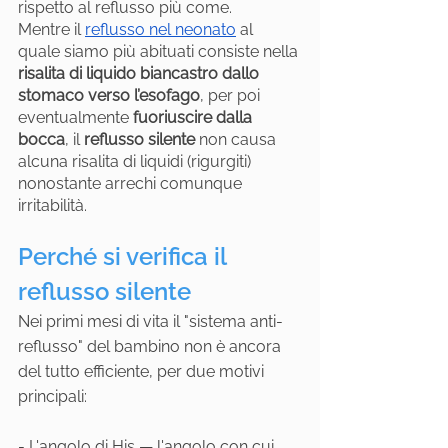
rispetto al reflusso più come. 
Mentre il 
reflusso nel neonato
 al 
quale siamo più abituati consiste nella 
risalita di liquido biancastro dallo 
stomaco verso l’esofago
, per poi 
eventualmente 
fuoriuscire dalla 
bocca
, il 
reflusso silente
 non causa 
alcuna risalita di liquidi (rigurgiti) 
nonostante arrechi comunque 
irritabilità.
Perché si verifica il 
reflusso silente
Nei primi mesi di vita il "sistema anti-
reflusso" del bambino non è ancora 
del tutto efficiente, per due motivi 
principali:
- L'angolo di His — l'angolo con cui 