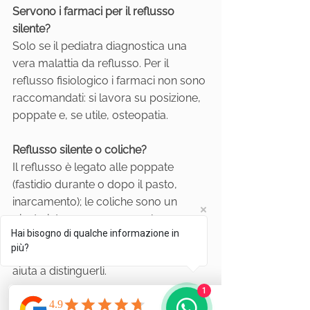
Servono i farmaci per il reflusso 
silente?
Solo se il pediatra diagnostica una 
vera malattia da reflusso. Per il 
reflusso fisiologico i farmaci non sono 
raccomandati: si lavora su posizione, 
poppate e, se utile, osteopatia.
Reflusso silente o coliche?
Il reflusso è legato alle poppate 
(fastidio durante o dopo il pasto, 
inarcamento); le coliche sono un 
pianto intenso, spesso serale, con 
Hai bisogno di qualche informazione in
pancia tesa, non necessariamente 
più?
legato al mangiare. Una valutazione 
aiuta a distinguerli.
1
Conclusione