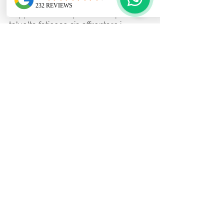
Sappiamo bene quanto complesso e 
talvolta faticoso sia affrontare i 
disturbi che il proprio piccolo sta 
vivendo. La difficoltà risiede spesso 
nel riconoscere quale sia il problema.
Il reflusso silente si manifesta senza 
dare evidenti segnali anche se è 
molto facile individuare i 
comportamenti che potrebbero 
portare a questa problematica.
Intervenire tempestivamente aiuterà il 
tuo piccolo a tornare in salute e 
finalmente a dormire con maggiore 
serenità.
Il sonno del bambino è di cruciale 
importanza per la stabilità e il 