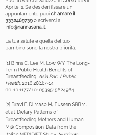
Puoi trovarci a Saluzzo in Corso XXVII 
Aprile,
 2. Se desideri fissare un 
appuntamento puoi 
chiamare il 
3332469739
 o scriverci a 
info@nannasana.it
.
La tua salute e quella del tuo 
bambino sono la nostra priorità.
[1] Binns C, Lee M, Low WY. The Long-
Term Public Health Benefits of 
Breastfeeding. 
Asia Pac J Public 
Health
. 2016;28(1):7-14. 
doi:10.1177/1010539515624964
[2] Bravi F, Di Maso M, Eussen SRBM, 
et al. Dietary Patterns of 
Breastfeeding Mothers and Human 
Milk Composition: Data from the 
Italian MEDIDIET Study. 
Nutrients
. 